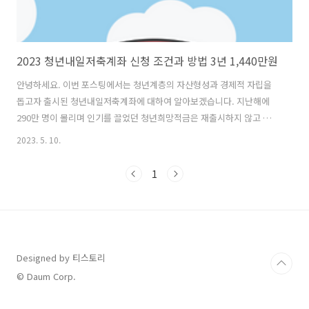
2023 청년내일저축계좌 신청 조건과 방법 3년 1,440만원
안녕하세요. 이번 포스팅에서는 청년계층의 자산형성과 경제적 자립을
돕고자 출시된 청년내일저축계좌에 대하여 알아보겠습니다. 지난해에
290만 명이 몰리며 인기를 끌었던 청년희망적금은 재출시하지 않고 없
어졌지만, 이번 청년내일저축계좌는 시행한 첫 해와 비교하여 무려 10배
2023. 5. 10.
가까운 규모로 17만 1,000명으로 증원되어 재출시되었습니다. 청년내일
저축계좌란? 청년내일저축계좌는 적금 형식으로 매달 10만 원씩 납부하
1
게 되면 정부가 저축 장려금으로 수급자의 상황에 따라 3년 만기로 최소
10만 원에서 최대 30만 원까지 지원해 주는 사업입니다. 본 사업부터는
자격요건이 완화되어 가입 대상 범위가 확대되었으니 자격요건을 확인
하시고 본인이 해당될 시 신청해 보시면 좋을 것 같습니다. 먼저 완화된
자격요건에 대해 알아보..
Designed by 티스토리
© Daum Corp.