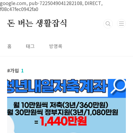
본문 바로가기
google.com, pub-7225049041282108, DIRECT,
f08c47fec0942fa0
돈 버는 생활잡식
홈
태그
방명록
가입
1