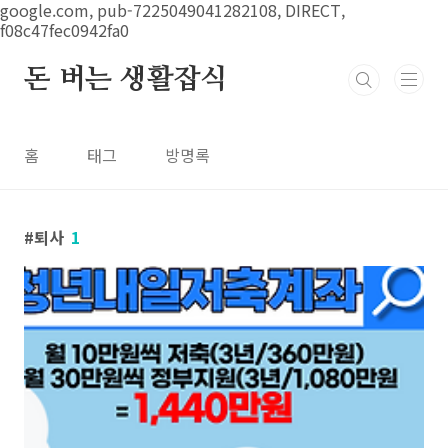
본문 바로가기
google.com, pub-7225049041282108, DIRECT,
f08c47fec0942fa0
돈 버는 생활잡식
홈
태그
방명록
퇴사
1