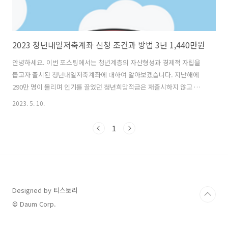
2023 청년내일저축계좌 신청 조건과 방법 3년 1,440만원
안녕하세요. 이번 포스팅에서는 청년계층의 자산형성과 경제적 자립을
돕고자 출시된 청년내일저축계좌에 대하여 알아보겠습니다. 지난해에
290만 명이 몰리며 인기를 끌었던 청년희망적금은 재출시하지 않고 없
어졌지만, 이번 청년내일저축계좌는 시행한 첫 해와 비교하여 무려 10배
2023. 5. 10.
가까운 규모로 17만 1,000명으로 증원되어 재출시되었습니다. 청년내일
저축계좌란? 청년내일저축계좌는 적금 형식으로 매달 10만 원씩 납부하
1
게 되면 정부가 저축 장려금으로 수급자의 상황에 따라 3년 만기로 최소
10만 원에서 최대 30만 원까지 지원해 주는 사업입니다. 본 사업부터는
자격요건이 완화되어 가입 대상 범위가 확대되었으니 자격요건을 확인
하시고 본인이 해당될 시 신청해 보시면 좋을 것 같습니다. 먼저 완화된
자격요건에 대해 알아보..
Designed by 티스토리
© Daum Corp.