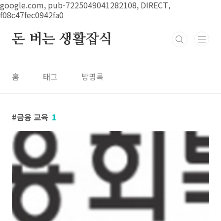
본문 바로가기
google.com, pub-7225049041282108, DIRECT,
f08c47fec0942fa0
돈 버는 생활잡식
홈
태그
방명록
금융 교육
1