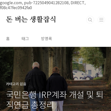
본문 바로가기
google.com, pub-7225049041282108, DIRECT,
f08c47fec0942fa0
돈 버는 생활잡식
홈
태그
방명록
카테고리 없음
국민은행 IRP계좌 개설 및 퇴
직연금 총정리