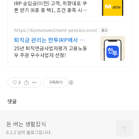
폰 받기
IRP 순입금(이전) 고객, 취향대로 쿠
폰 받기 (6종 중 택1, 조건 충족 시)
타사이전 시 2배 인정! 순입금 구간
별 쿠폰 혜택 받기 (조건 충족 시)
https://koreainvestment-pension.com/
광고
퇴직금 관리는 한투IRP에서 매
달 기대되는 연금 생활
25년 퇴직연금사업자평가 고용노동
부 주관 우수사업자 선정!
2
구독하기
댓글
돈 버는 생활잡식
0.1.2 님의 블로그입니다.