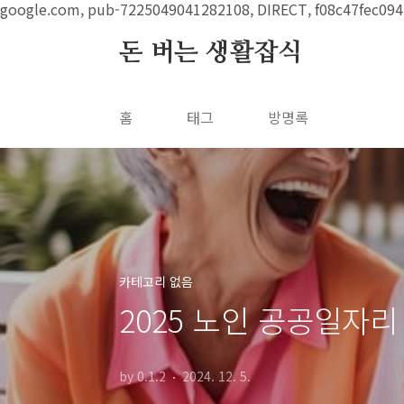
본문 바로가기
google.com, pub-7225049041282108, DIRECT, f08c47fec094
돈 버는 생활잡식
홈
태그
방명록
카테고리 없음
2025 노인 공공일자리
by 0.1.2
2024. 12. 5.